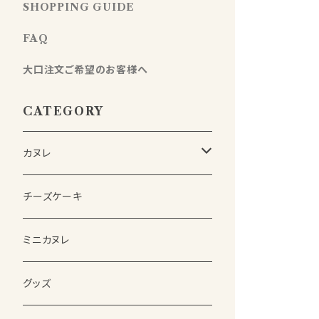
SHOPPING GUIDE
FAQ
大口注文ご希望のお客様へ
CATEGORY
カヌレ
詰め合わせSET
チーズケーキ
(熨斗付き)詰め合わせSET
ミニカヌレ
単品
グッズ