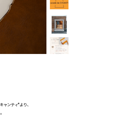
I
ドキャンティ"より、
た。