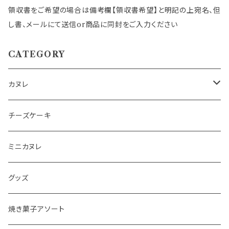
領収書をご希望の場合は備考欄【領収書希望】と明記の上宛名、但
し書、メールにて送信or商品に同封をご入力ください
CATEGORY
カヌレ
詰め合わせSET
チーズケーキ
(熨斗付き)詰め合わせSET
ミニカヌレ
単品
グッズ
限定セット
焼き菓子アソート