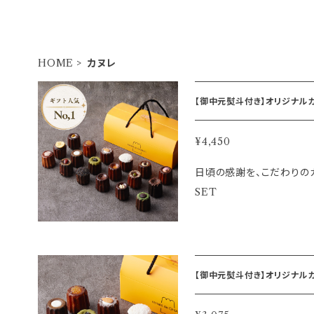
HOME
カヌレ
【御中元熨斗付き】オリジナルカヌレ 全18個SET
ANTI
¥4,450
日頃の感謝を、こだわりのカ
SET
【御中元熨斗付き】オリジナルカヌレ 10個SET 自