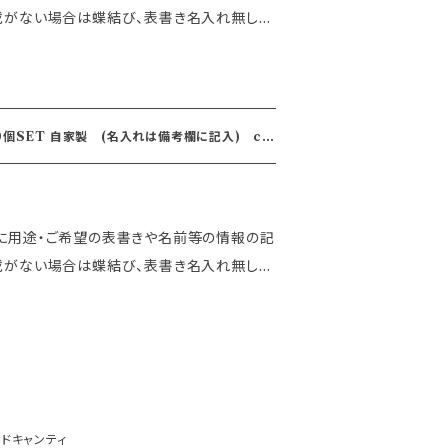
記載がない場合は蝶結び、表書き名入れ無しに
 ＜パテシィエ出身のモダン
感カヌレ＞ オリジナルカヌレ18個SET 熨
エキャンティ "が生み出す新ブランド、新潟発のカ
備考欄に記入) ca
CHIANTI カヌレドキャンティ"。 2021年4月
に拠点を構え本格的にカヌレ専門店として
身のオーナーシェフが作る新食感カヌレ。 超低
に用途・ご希望の表書きや名前等の情報の記
間かけて焼き上げた自信作。 最大18種にも
記載がない場合は蝶結び、表書き名入れ無しに
自分好みの味を選べるテイクアウト専門ブ
 ＜パテシィエ出身のモダン
感カヌレ＞ オリジナルカヌレ10個SET 熨
ルコール使用） ・ヘーゼルナッツ ・ピスタチ
了となります。 JR新潟駅から徒歩
 ・黒蜜豆乳きな粉 ・アールグレイ ・チョコバ
トラン"Atelier CHIANTI アトリエキ
抹茶 ・ほうじ茶 ・西京味噌 ・ココナッツ ・黒
ンド、新潟発のカヌレ専門店”canelé de C
ー 紐付きのオリジナルBOX
ティ"。 2021年4月より新潟の女池神明に新た
追加で紙袋等ご購入いただかなくてもお持ち
ヌレドキャンティ