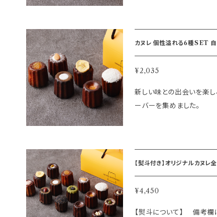
カヌ
¥2,035
新しい味との出会いを楽し
ーバーを集めました。
【熨斗付き】オリジナルカヌレ全18個SET 自家製 (名入
elé de CHIANTI
¥4,450
【熨斗について】 備考欄