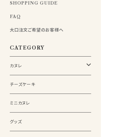
SHOPPING GUIDE
FAQ
大口注文ご希望のお客様へ
CATEGORY
カヌレ
詰め合わせSET
チーズケーキ
(熨斗付き)詰め合わせSET
ミニカヌレ
単品
グッズ