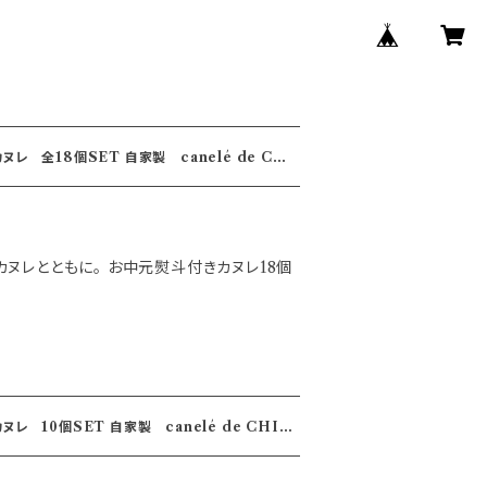
 自家製 canelé de CHI
ヌレとともに。 お中元熨斗付きカヌレ18個
家製 canelé de CHIA