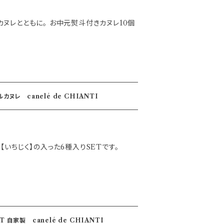
ヌレとともに。 お中元熨斗付きカヌレ10個
ヌレ canelé de CHIANTI
【いちじく】の入った6種入りSETです。
オリジナルカヌレ18個全種SET 自家製 canelé de CHIANTI