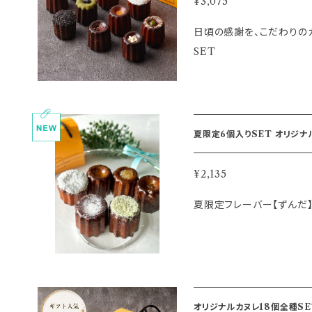
NTI
¥3,075
日頃の感謝を、こだわりのカ
SET
夏限定6個入りSET オリジナルカ
¥2,135
夏限定フレーバー【ずんだ】