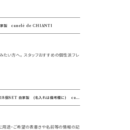
レ 個性溢れる6種SET 自家製 canelé de CHIANTI
みたい方へ。 スタッフおすすめの個性派フレ
れは備考欄に) can
に用途・ご希望の表書きや名前等の情報の記