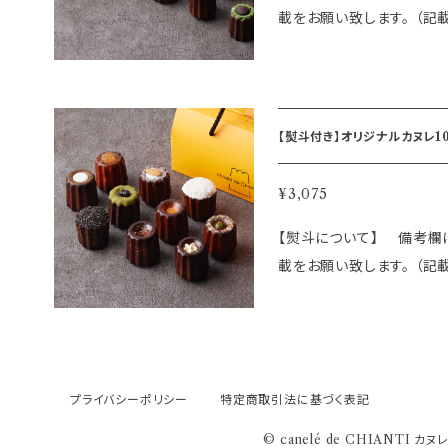
載をお願い致します。 （
て発送致しますのでご了承くださいませ。）
イタリアンシェフが作る新食
斗付き JR新潟駅から徒歩3分にあるモダンイタリアンレストラン"Ateli
er CHIANTI アトリ
【熨斗付き】オリジナルカヌレ10個SET 自家製 (名入れは
ヌレ専門店”canelé de 
より新潟の女池神明に新た
nelé de CHIANTI
¥3,075
リスタート パティシエ出
【熨斗について】 備考欄
温で熟成させた生地を長時
載をお願い致します。 （
及ぶ様々なフレーバーから
て発送致しますのでご了承くださいませ。）
ランドです。 全18種フレーバーのSETです ・プレーン ・ラムレーズン（ア
イタリアンシェフが作る新食
ルコール使用） ・カフェ（ア
斗付き ※数量限定商品。完売次第終
オ ・ココア ・塩キャラメル
3分にあるモダンイタリアンレス
ナナ ・蜂蜜レモンチーズ ・
プライバシーポリシー
特定商取引法に基づく表記
ャンティ "が生み出す新ブラ
ごま ・季節のフレーバー ・季節のフレーバ
HIANTI カヌレドキャン
に入れて発送致します。 
© canelé de CHIANTI カ