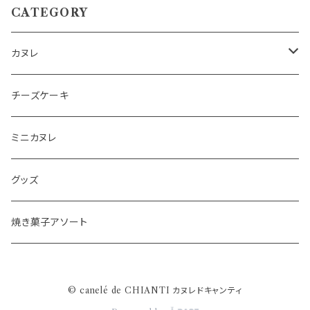
CATEGORY
カヌレ
詰め合わせSET
チーズケーキ
(熨斗付き)詰め合わせSET
ミニカヌレ
単品
グッズ
限定セット
焼き菓子アソート
© canelé de CHIANTI カヌレドキャンティ