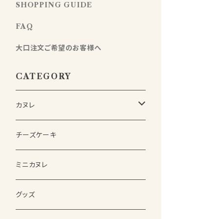
SHOPPING GUIDE
FAQ
大口注文ご希望のお客様へ
CATEGORY
カヌレ
詰め合わせSET
チーズケーキ
(熨斗付き)詰め合わせSET
ミニカヌレ
単品
グッズ