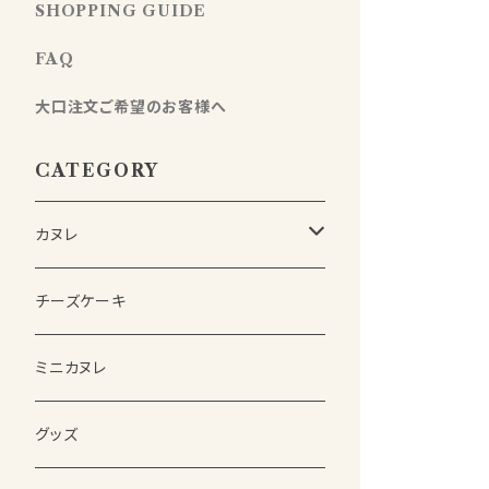
SHOPPING GUIDE
FAQ
大口注文ご希望のお客様へ
CATEGORY
カヌレ
詰め合わせSET
チーズケーキ
(熨斗付き)詰め合わせSET
ミニカヌレ
単品
グッズ