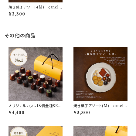
焼き菓子アソート(M) canelé
de CHIANTI
¥3,300
その他の商品
オリジナルカヌレ18個全種SET
焼き菓子アソート(M) canelé
自家製 canelé de CHIANT
de CHIANTI
¥4,400
¥3,300
I