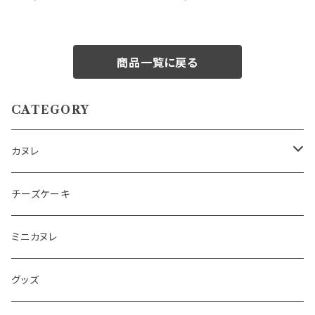
タチオのベイクドチーズケーキ
商品一覧に戻る
CATEGORY
カヌレ
詰め合わせSET
チーズケーキ
(熨斗付き)詰め合わせSET
ミニカヌレ
単品
グッズ