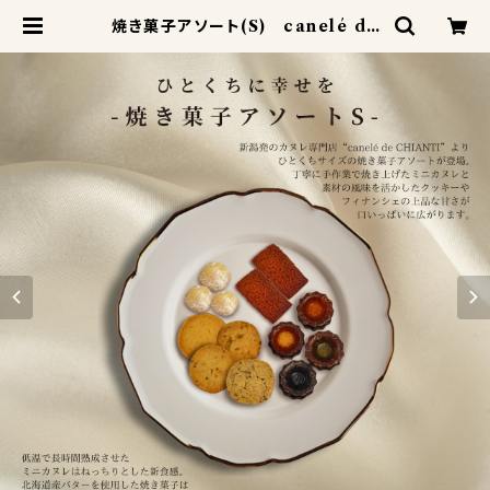
焼き菓子アソート(S) canelé de
CHIANTI | canelé de CHIAN
TI カヌレドキャンティ