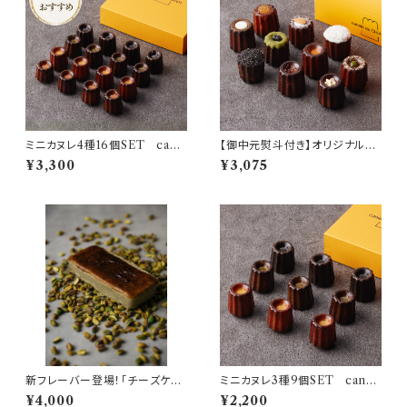
ミニカヌレ4種16個SET cane
【御中元熨斗付き】オリジナルカ
lé de CHIANTI mini
ヌレ 10個SET 自家製 cane
¥3,300
¥3,075
lé de CHIANTI
新フレーバー登場！「チーズケー
ミニカヌレ3種9個SET canel
キに革命を」 オリジナル ピス
é de CHIANTI mini
¥4,000
¥2,200