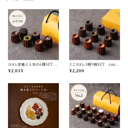
カヌレ定番と人気の6種SET 自
ミニカヌレ3種9個SET canel
家製 canelé de CHIANTI
é de CHIANTI mini
¥2,035
¥2,200