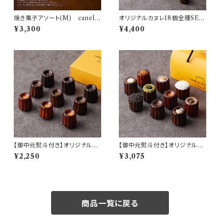
焼き菓子アソート(M) canelé
オリジナルカヌレ18個全種SET
de CHIANTI
自家製 canelé de CHIANT
¥3,300
¥4,400
I
【御中元熨斗付き】オリジナルミ
【御中元熨斗付き】オリジナルカ
ニカヌレ 3種9個SETcanelé
ヌレ 10個SET 自家製 cane
¥2,250
¥3,075
de CHIANTI mini
lé de CHIANTI
商品一覧に戻る