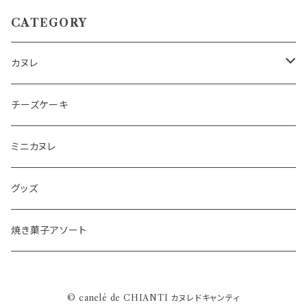
CATEGORY
カヌレ
詰め合わせSET
チーズケーキ
(熨斗付き)詰め合わせSET
ミニカヌレ
単品
グッズ
限定セット
焼き菓子アソート
© canelé de CHIANTI カヌレドキャンティ