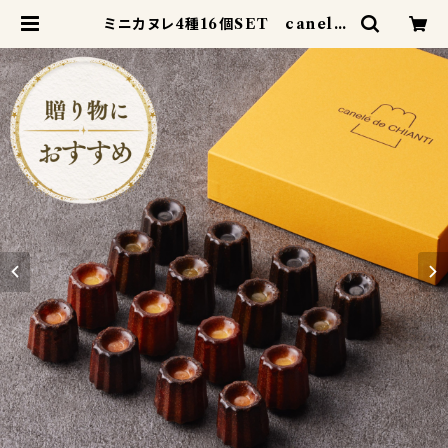
ミニカヌレ4種16個SET canelé
de CHIANTI mini | canel
é de CHIANTI カヌレドキャンテ
ィ