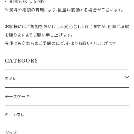
• 18個BOX … 5個以上
※熨斗や紙袋の有無により、数量は変動する場合がございます。
お客様にはご負担をおかけし大変心苦しく存じますが、何卒ご理解
を賜りますようお願い申し上げます。
今後とも変わらぬご愛顧のほど、心よりお願い申し上げます。
CATEGORY
カヌレ
詰め合わせSET
チーズケーキ
(熨斗付き)詰め合わせSET
ミニカヌレ
単品
グッズ